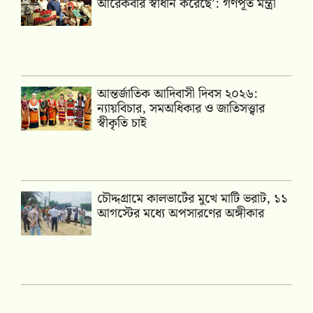
আরেকবার স্বাধীন করেছে’: গণপূর্ত মন্ত্রী
আন্তর্জাতিক আদিবাসী দিবস ২০২৬:
ন্যায়বিচার, সমঅধিকার ও জাতিসত্ত্বার
স্বীকৃতি চাই
চৌদ্দগ্রামে কালভার্টের মুখে মাটি ভরাট, ১১
আগস্টের মধ্যে অপসারণের অঙ্গীকার