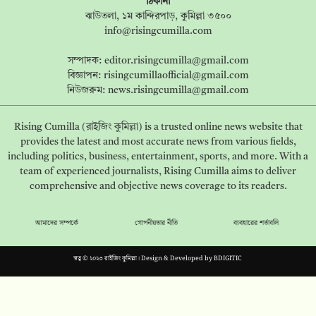
ঠিকানা
ঝাউতলা, ১ম কান্দিরপাড়, কুমিল্লা ৩৫০০
info@risingcumilla.com
সম্পাদক:
editor.risingcumilla@gmail.com
বিজ্ঞাপন:
risingcumillaofficial@gmail.com
নিউজরুম:
news.risingcumilla@gmail.com
Rising Cumilla (রাইজিং কুমিল্লা) is a trusted online news website that
provides the latest and most accurate news from various fields,
including politics, business, entertainment, sports, and more. With a
team of experienced journalists, Rising Cumilla aims to deliver
comprehensive and objective news coverage to its readers.
আমাদের সম্পর্কে
গোপনীয়তার নীতি
ব্যবহারের শর্তাবলি
স্বত্ব © ২০২৩ রাইজিং কুমিল্লা। Design & Developed by
BDIGITIC