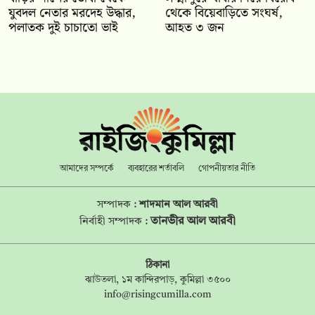
যুবদল নেতার মরদেহ উদ্ধার,
থেকে বিয়েবাড়িতে সংঘর্ষ,
পলাতক দুই চাচাতো ভাই
আহত ৩ জন
আমাদের সম্পর্কে
ব্যবহারের শর্তাবলি
গোপনীয়তার নীতি
সম্পাদক :
শাদমান আল আরবী
তানভীর আল আরবী
নির্বাহী সম্পাদক :
ঠিকানা
ঝাউতলা, ১ম কান্দিরপাড়, কুমিল্লা ৩৫০০
info@risingcumilla.com