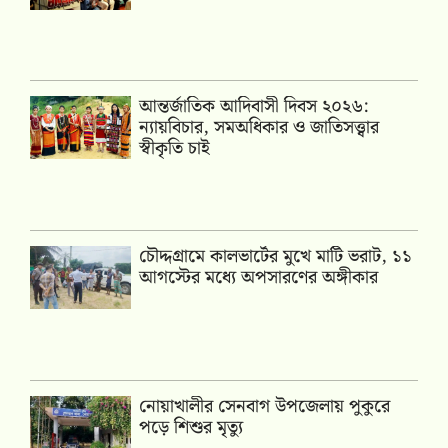
আন্তর্জাতিক আদিবাসী দিবস ২০২৬:
ন্যায়বিচার, সমঅধিকার ও জাতিসত্ত্বার
স্বীকৃতি চাই
চৌদ্দগ্রামে কালভার্টের মুখে মাটি ভরাট, ১১
আগস্টের মধ্যে অপসারণের অঙ্গীকার
নোয়াখালীর সেনবাগ উপজেলায় পুকুরে
পড়ে শিশুর মৃত্যু