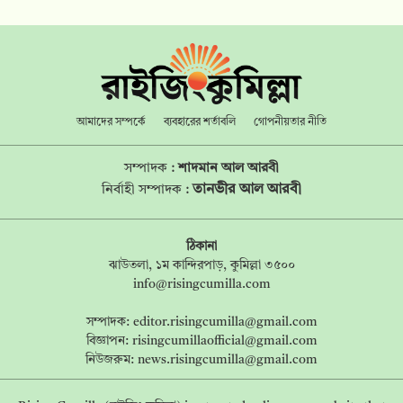
আমাদের সম্পর্কে
ব্যবহারের শর্তাবলি
গোপনীয়তার নীতি
সম্পাদক :
শাদমান আল আরবী
তানভীর আল আরবী
নির্বাহী সম্পাদক :
ঠিকানা
ঝাউতলা, ১ম কান্দিরপাড়, কুমিল্লা ৩৫০০
info@risingcumilla.com
সম্পাদক:
editor.risingcumilla@gmail.com
বিজ্ঞাপন:
risingcumillaofficial@gmail.com
নিউজরুম:
news.risingcumilla@gmail.com