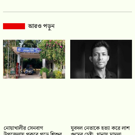
আরও পড়ুন
নোয়াখালীর সেনবাগ
যুবদল নেতাকে হত্যা করে লাশ
উপজেলায় পুকুরে পড়ে শিশুর
গুমের চেষ্টা, থানায় মামলা