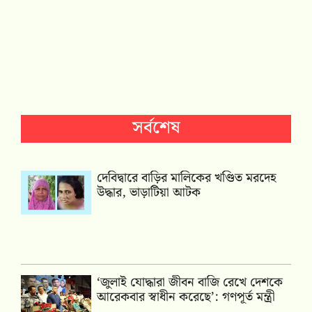
সর্বশেষ
দেবিদ্বারে বাড়ির মালিকের খণ্ডিত মরদেহ
উদ্ধার, ভাড়াটিয়া আটক
‘জুলাই যোদ্ধারা জীবন বাজি রেখে দেশকে
আরেকবার স্বাধীন করেছে’: গণপূর্ত মন্ত্রী