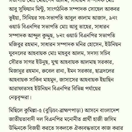
সভাপতি মোঃ মোরশেদ আলম, সাধারন সম্পাদক মোঃ
আবু সুফিয়ান মিন্টু, সাংগঠনিক সম্পাদক সোহেল আকবর
ভূইয়া, সিনিয়র সহ-সভাপতি আবুল কালাম আজাদ, ৯নং
ওয়ার্ড বিএনপির সভাপতি মোঃ আবু তাহের, সাধারন
সম্পাদক আব্দুল কুদ্দুছ, ৮নং ওয়ার্ড বিএনপির সভাপতি
মজিবুর রহমান, সাধারন সম্পাদক মনির হোসেন, ইউনিয়ন
যুবদলের আহবায়ক মোঃ মাহবুব আলম, সদস্য সচিব
সৌরভ সাগর ইউনুছ, যুগ্ম আহবায়ক আলমাছ সরকার,
মিজানুর রহমান, রুবেল রানা, ইমন সরকার, ছাত্রদলের
আহবায়ক সাকিব মাহমুদ, জাসাসের আহবায়ক ইয়াছিন
আরাফাতসহ ইউনিয়ন বিএনপির বিভিন্ন পর্যায়ের
নেতৃবৃন্দরা।
মিছিলে কুমিল্লা-৫ (বুড়িচং-ব্রাহ্মণপাড়া) আসনে বাংলাদেশ
জাতীয়তাবাদী দল বিএনপির মনোনীত প্রার্থী হাজী জসিম
উদ্দিনকে বিজয়ী করতে সকলকে ঐক্যবদ্ধভাবে কাজ করার