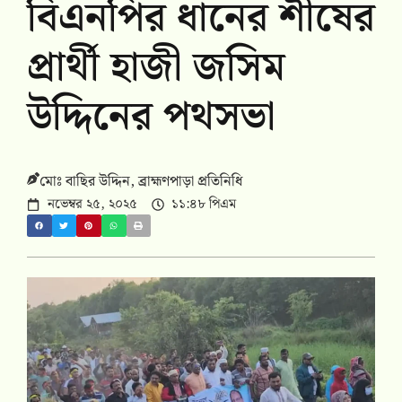
বিএনপির ধানের শীষের
প্রার্থী হাজী জসিম
উদ্দিনের পথসভা
‎মোঃ বাছির উদ্দিন, ব্রাহ্মণপাড়া প্রতিনিধি
নভেম্বর ২৫, ২০২৫
১১:৪৮ পিএম