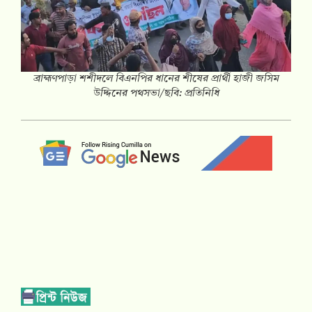
‎ব্রাহ্মণপাড়া শশীদলে বিএনপির ধানের শীষের প্রার্থী হাজী জসিম
উদ্দিনের পথসভা/ছবি: প্রতিনিধি