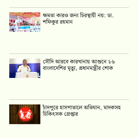
ক্ষমতা কারও জন্য চিরস্থায়ী নয়: ডা.
শফিকুর রহমান
সৌদি আরবে কারখানায় আগুনে ১৬
বাংলাদেশির মৃত্যু, প্রধানমন্ত্রীর শোক
চাঁদপুরে হাসপাতালে অভিযান, মাদকসহ
চিকিৎসক গ্রেপ্তার