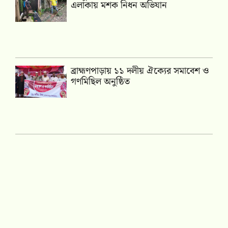
এলাকায় মশক নিধন অভিযান
‎ব্রাহ্মণপাড়ায় ১১ দলীয় ঐক্যের সমাবেশ ও
গণমিছিল অনুষ্ঠিত