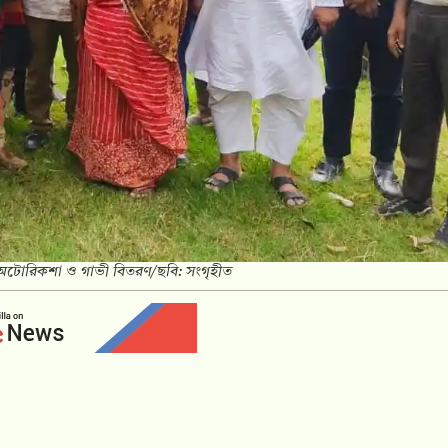
সনে অটোরিকশা ও গাভী বিতরণ/ছবি: সংগৃহীত