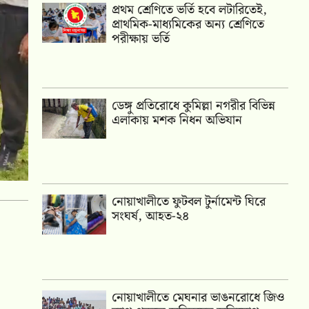
প্রথম শ্রেণিতে ভর্তি হবে লটারিতেই,
প্রাথমিক-মাধ্যমিকের অন্য শ্রেণিতে
পরীক্ষায় ভর্তি
ডেঙ্গু প্রতিরোধে কুমিল্লা নগরীর বিভিন্ন
এলাকায় মশক নিধন অভিযান
নোয়াখালীতে ফুটবল টুর্নামেন্ট ঘিরে
সংঘর্ষ, আহত-২৪
নোয়াখালীতে মেঘনার ভাঙনরোধে জিও