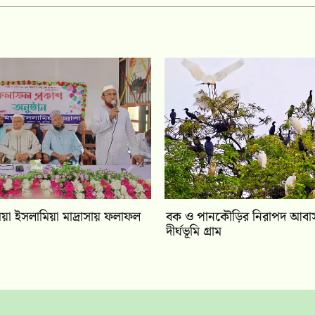
ামিয়া ইসলামিয়া মাদ্রাসায় ফলাফল
বক ও পানকৌড়ির নিরাপদ আবাস 
দীর্ঘভূমি গ্রাম