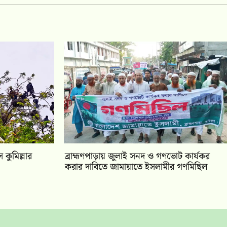
কুমিল্লার
‎ব্রাহ্মণপাড়ায় জুলাই সনদ ও গণভোট কার্যকর
করার দাবিতে জামায়াতে ইসলামীর গণমিছিল