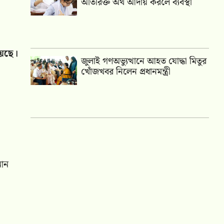
অতিরিক্ত অর্থ আদায় করলে ব্যবস্থা
হয়েছে।
জুলাই গণঅভ্যুত্থানে আহত যোদ্ধা মিতুর
খোঁজখবর নিলেন প্রধানমন্ত্রী
নান