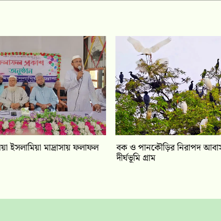
ামিয়া ইসলামিয়া মাদ্রাসায় ফলাফল
বক ও পানকৌড়ির নিরাপদ আবাস 
দীর্ঘভূমি গ্রাম