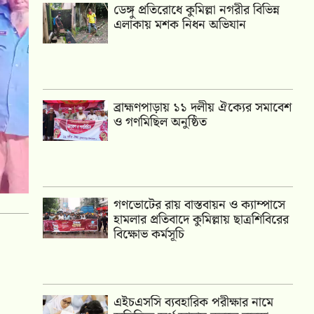
ডেঙ্গু প্রতিরোধে কুমিল্লা নগরীর বিভিন্ন
এলাকায় মশক নিধন অভিযান
‎ব্রাহ্মণপাড়ায় ১১ দলীয় ঐক্যের সমাবেশ
ও গণমিছিল অনুষ্ঠিত
গণভোটের রায় বাস্তবায়ন ও ক্যাম্পাসে
হামলার প্রতিবাদে কুমিল্লায় ছাত্রশিবিরের
বিক্ষোভ কর্মসূচি
এইচএসসি ব্যবহারিক পরীক্ষার নামে