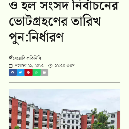
ও হল সংসদ নির্বাচনের
ভোটগ্রহণের তারিখ
পুন:নির্ধারণ
বেরোবি প্রতিনিধি
নভেম্বর ২১, ২০২৫
১২:৫০ এএম