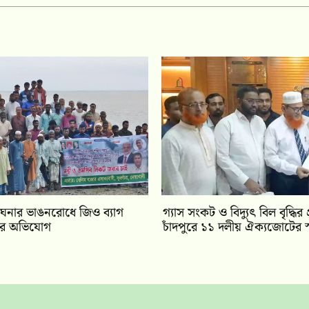
ঘনার ভাঙনরোধে জিও ব্যাগ
গ্যাস সংকট ও বিদ্যুৎ বিল বৃদ্ধির 
মের অভিযোগ
চাঁদপুরে ১১ দলীয় ঐক্যজোটের স