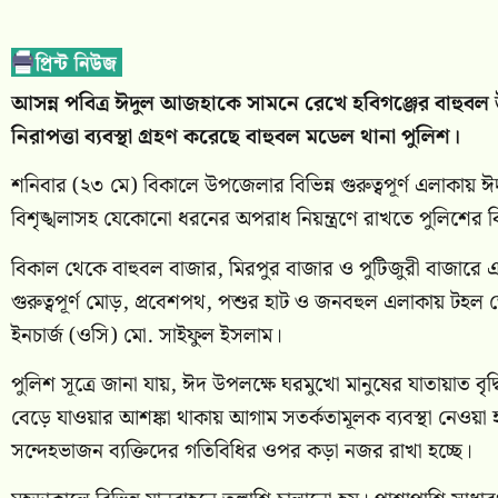
আসন্ন পবিত্র ঈদুল আজহাকে সামনে রেখে হবিগঞ্জের বাহুবল উ
নিরাপত্তা ব্যবস্থা গ্রহণ করেছে বাহুবল মডেল থানা পুলিশ।
শনিবার (২৩ মে) বিকালে উপজেলার বিভিন্ন গুরুত্বপূর্ণ এলাকায় ঈ
বিশৃঙ্খলাসহ যেকোনো ধরনের অপরাধ নিয়ন্ত্রণে রাখতে পুলিশের ব
বিকাল থেকে বাহুবল বাজার, মিরপুর বাজার ও পুটিজুরী বাজা
গুরুত্বপূর্ণ মোড়, প্রবেশপথ, পশুর হাট ও জনবহুল এলাকায় টহল
ইনচার্জ (ওসি) মো. সাইফুল ইসলাম।
পুলিশ সূত্রে জানা যায়, ঈদ উপলক্ষে ঘরমুখো মানুষের যাতায়াত বৃ
বেড়ে যাওয়ার আশঙ্কা থাকায় আগাম সতর্কতামূলক ব্যবস্থা নেওয়
সন্দেহভাজন ব্যক্তিদের গতিবিধির ওপর কড়া নজর রাখা হচ্ছে।