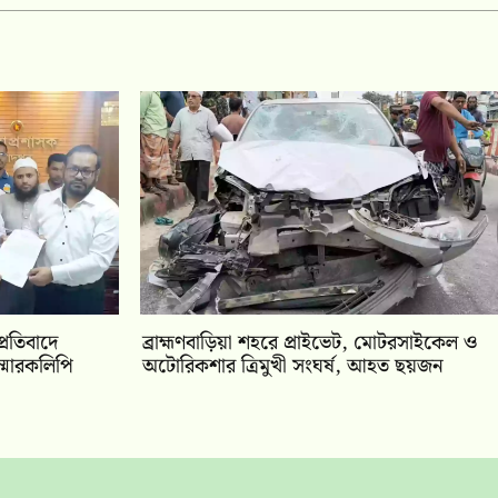
প্রতিবাদে
ব্রাহ্মণবাড়িয়া শহরে প্রাইভেট, মোটরসাইকেল ও
্মারকলিপি
অটোরিকশার ত্রিমুখী সংঘর্ষ, আহত ছয়জন