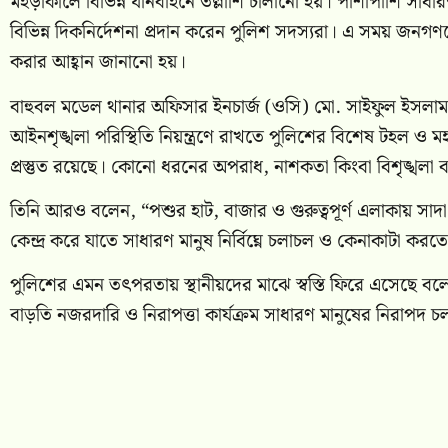
মহড়াকালে বিভিন্ন যানবাহনে তল্লাশি চালানো হয়। পাশাপাশি সাধারণ
বিভিন্ন দিকনির্দেশনা প্রদান করেন পুলিশ সদস্যরা। এ সময় জনগ
করার আহ্বান জানানো হয়।
বাহুবল মডেল থানার অফিসার ইনচার্জ (ওসি) মো. সাইফুল ইসলাম 
আইনশৃঙ্খলা পরিস্থিতি নিয়ন্ত্রণে রাখতে পুলিশের বিশেষ টহল ও 
প্রস্তুত রয়েছে। কোনো ধরনের অপরাধ, নাশকতা কিংবা বিশৃঙ্খলা
তিনি আরও বলেন, “পশুর হাট, বাজার ও গুরুত্বপূর্ণ এলাকায় স
কেন্দ্র করে যাতে সাধারণ মানুষ নির্বিঘ্নে চলাচল ও কেনাকাটা করত
পুলিশের এমন তৎপরতায় স্থানীয়দের মাঝে স্বস্তি ফিরে এসেছে 
বাড়তি নজরদারি ও নিরাপত্তা কার্যক্রম সাধারণ মানুষের নিরাপদ চলাচ