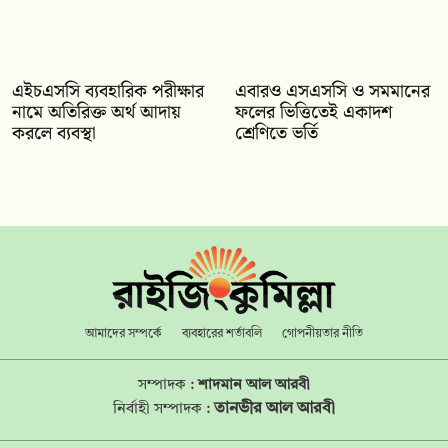
এইচএসসি ব্যবহারিক পরীক্ষার
‎এবারও এসএসসি ও সমমানের
নামে অতিরিক্ত অর্থ আদায়
ফলের ভিত্তিতেই একাদশ
করলে ব্যবস্থা
শ্রেণিতে ভর্তি
আমাদের সম্পর্কে
ব্যবহারের শর্তাবলি
গোপনীয়তার নীতি
সম্পাদক :
শাদমান আল আরবী
তানভীর আল আরবী
নির্বাহী সম্পাদক :