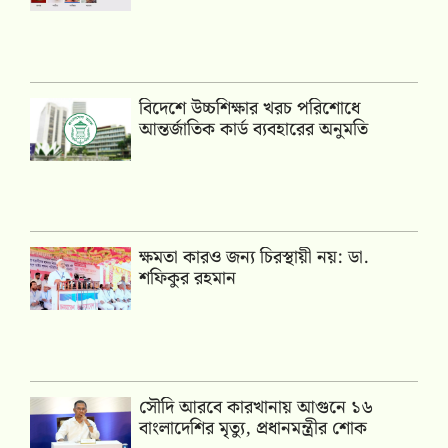
বিদেশে উচ্চশিক্ষার খরচ পরিশোধে
আন্তর্জাতিক কার্ড ব্যবহারের অনুমতি
ক্ষমতা কারও জন্য চিরস্থায়ী নয়: ডা.
শফিকুর রহমান
সৌদি আরবে কারখানায় আগুনে ১৬
বাংলাদেশির মৃত্যু, প্রধানমন্ত্রীর শোক