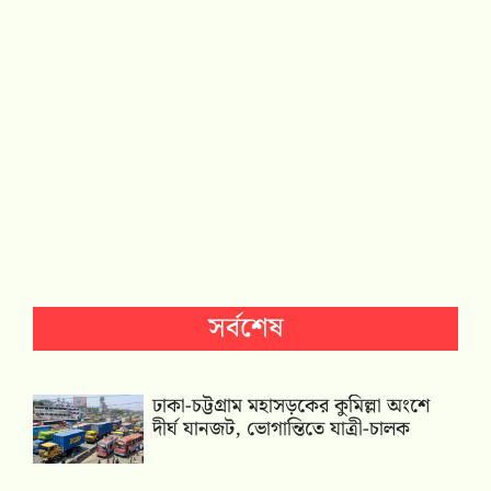
সর্বশেষ
ঢাকা-চট্টগ্রাম মহাসড়কের কুমিল্লা অংশে
দীর্ঘ যানজট, ভোগান্তিতে যাত্রী-চালক