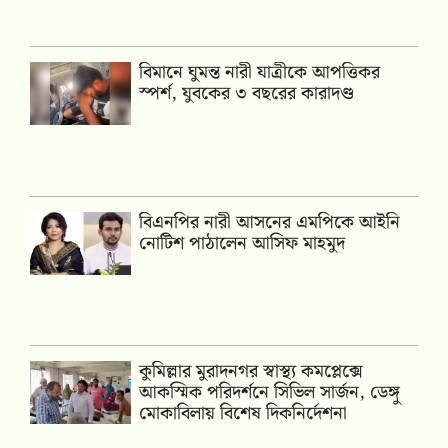
বিমানে ঘুমন্ত নারী যাত্রীকে আপত্তিকর
স্পর্শ, যুবকের ৩ বছরের কারাদণ্ড
বিএনপির নারী আসনের এমপিকে আইনি
নোটিশ পাঠালেন আসিফ মাহমুদ
কুমিল্লার মুরাদনগর স্বাস্থ্য কমপ্লেক্সে
আকস্মিক পরিদর্শনে সিভিল সার্জন, ডেঙ্গু
মোকাবিলায় বিশেষ দিকনির্দেশনা