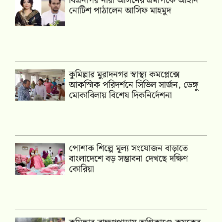
বিএনপির নারী আসনের এমপিকে আইনি
নোটিশ পাঠালেন আসিফ মাহমুদ
কুমিল্লার মুরাদনগর স্বাস্থ্য কমপ্লেক্সে
আকস্মিক পরিদর্শনে সিভিল সার্জন, ডেঙ্গু
মোকাবিলায় বিশেষ দিকনির্দেশনা
পোশাক শিল্পে মূল্য সংযোজন বাড়াতে
বাংলাদেশে বড় সম্ভাবনা দেখছে দক্ষিণ
কোরিয়া