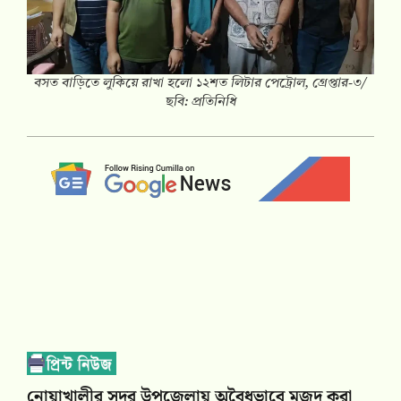
বসত বাড়িতে লুকিয়ে রাখা হলো ১২শত লিটার পেট্রোল, গ্রেপ্তার-৩/
ছবি: প্রতিনিধি
নোয়াখালীর সদর উপজেলায় অবৈধভাবে মজুদ করা