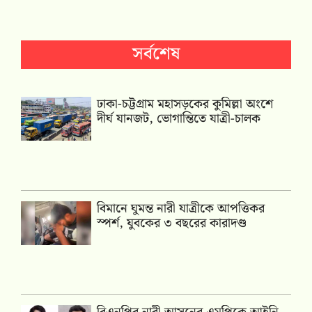
সর্বশেষ
ঢাকা-চট্টগ্রাম মহাসড়কের কুমিল্লা অংশে
দীর্ঘ যানজট, ভোগান্তিতে যাত্রী-চালক
বিমানে ঘুমন্ত নারী যাত্রীকে আপত্তিকর
স্পর্শ, যুবকের ৩ বছরের কারাদণ্ড