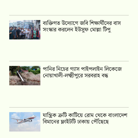
ব্যক্তিগত উদ্যোগে জবি শিক্ষার্থীদের বাস
সংস্কার করলেন ইউসুফ মোল্লা টিপু
পানির নিচের গ্যাস পাইপলাইন লিকেজে
নোয়াখালী-লক্ষ্মীপুরে সরবরাহ বন্ধ
যান্ত্রিক ত্রুটি কাটিয়ে রোম থেকে বাংলাদেশ
বিমানের ফ্লাইটটি ঢাকায় পৌঁছেছে