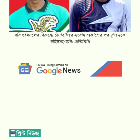
‎ববি ছাত্রদলের বিরুদ্ধে চাঁদাবাজির সংবাদ প্রকাশের পর দু'জনকে
বহিষ্কার/ছবি: প্রতিনিধি