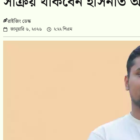
সক্রিয় থাকবেন হাসনাত আব
রাইজিং ডেস্ক
জানুয়ারি ৬, ২০২৬
২:২২ পিএম