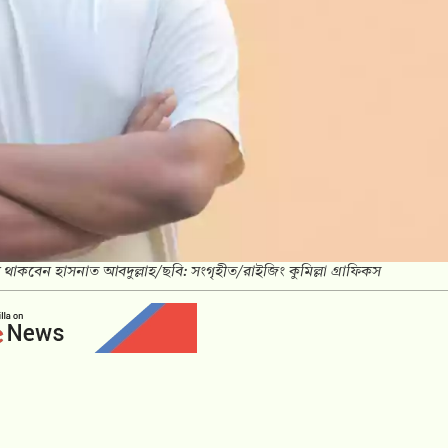
বেন হাসনাত আবদুল্লাহ/ছবি: সংগৃহীত/রাইজিং কুমিল্লা গ্রাফিকস