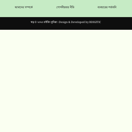
আমাদের সম্পর্কে
গোপনীয়তার নীতি
ব্যবহারের শর্তাবলি
স্বত্ব © ২০২৩ রাইজিং কুমিল্লা। Design & Developed by
BDIGITIC