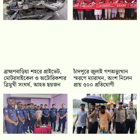
ব্রাহ্মণবাড়িয়া শহরে প্রাইভেট,
চাঁদপুরে জুলাই গণঅভ্যুত্থান
মোটরসাইকেল ও অটোরিকশার
স্মরণে ম্যারাথন, অংশ নিলেন
ত্রিমুখী সংঘর্ষ, আহত ছয়জন
প্রায় ৫০০ প্রতিযোগী