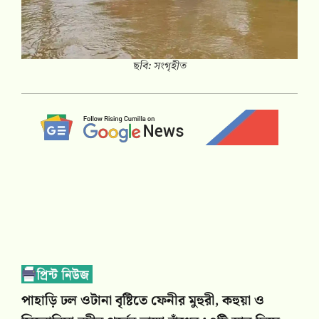
ছবি: সংগৃহীত
পাহাড়ি ঢল ওটানা বৃষ্টিতে ফেনীর মুহুরী, কহুয়া ও