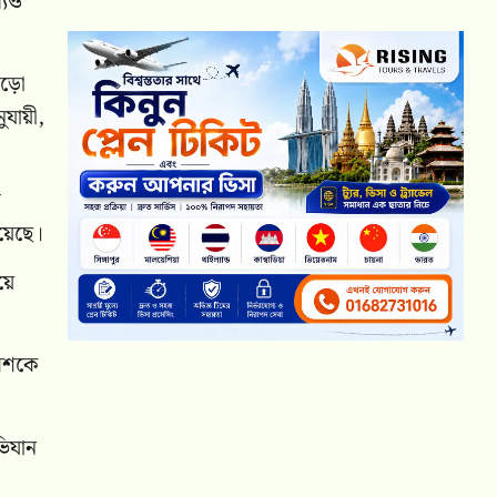
যেও
উড়ো
ুযায়ী,
ে
হয়েছে।
য়ে
লিশকে
ভিযান