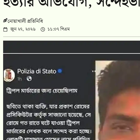
হত্যার অভিযোগ, সন্দেহ
নোয়াখালী প্রতিনিধি
জুন ২৭, ২০২৬
১১:০৭ পিএম