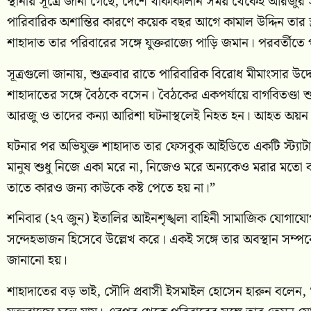
স্থানীয় সূত্রে জানা গেছে, দেশে থাকাকালীন সময় থেকেই আরজুর স
পারিবারিক অশান্তির কারণে কয়েক বছর আগে কামাল উদ্দিন তার স্ত
শাহাদাত তার পরিবারের সঙ্গে যুক্তরাজ্যে পাড়ি জমান। পরবর্তী
সূত্রগুলো জানায়, শুক্রবার রাতে পারিবারিক বিরোধ মীমাংসার উদ্দে
শাহাদাতের সঙ্গে বৈঠকে বসেন। বৈঠকের একপর্যায়ে বাগবিতণ্ডা শুর
আরজু ও তাদের কন্যা আরিশা ঘটনাস্থলেই নিহত হন। আহত অয়ন পা
ঘটনার পর অভিযুক্ত শাহাদাত তার ফেসবুক আইডিতে একটি স্ট্যা
মানুষ শুধু নিজে একা মরে না, নিজেও মরে অন্যকেও মরার মতো 
তাতে কারও জন্য কাউকে কষ্ট পেতে হয় না।”
শনিবার (২৭ জুন) ইতালির আইনশৃঙ্খলা বাহিনী সামাজিক যোগাযোগমাধ
সন্দেহভাজন হিসেবে উল্লেখ করে। একই সঙ্গে তার অবস্থান সম্প
জানানো হয়।
শাহাদাতের বড় ভাই, সৌদি প্রবাসী ইসমাইল হোসেন হারুন বলেন, 