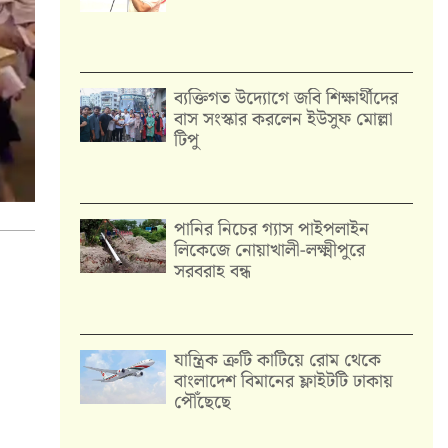
ব্যক্তিগত উদ্যোগে জবি শিক্ষার্থীদের
বাস সংস্কার করলেন ইউসুফ মোল্লা
টিপু
পানির নিচের গ্যাস পাইপলাইন
লিকেজে নোয়াখালী-লক্ষ্মীপুরে
সরবরাহ বন্ধ
যান্ত্রিক ত্রুটি কাটিয়ে রোম থেকে
বাংলাদেশ বিমানের ফ্লাইটটি ঢাকায়
পৌঁছেছে