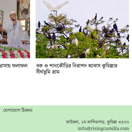
াদ্রাসায় ফলাফল
বক ও পানকৌড়ির নিরাপদ আবাস কুমিল্লার
দীর্ঘভূমি গ্রাম
যোগাযোগ ঠিকানা
ঝাউতলা, ১ম কান্দিরপাড়, কুমিল্লা ৩৫০০
info@risingcumilla.com