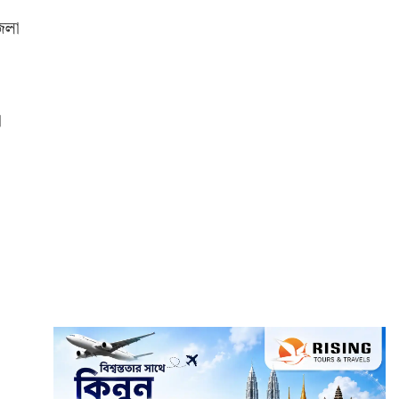
জেলা
া