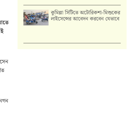
কুমিল্লা সিটিতে অটোরিকশা-মিশুকের
লাইসেন্সের আবেদন করবেন যেভাবে
য়াতে
াই
োসেন
নীত
জনগন