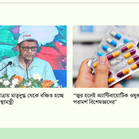
রায় মাতৃদুগ্ধ থেকে বঞ্চিত হচ্ছে
“জ্বর হলেই অ্যান্টিবায়োটিক ওষ
যমন্ত্রী
পরামর্শ বিশেষজ্ঞদের”