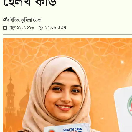
হেলথ কার্ড’
রাইজিং কুমিল্লা ডেস্ক
জুন ১১, ২০২৬
১২:৩৬ এএম