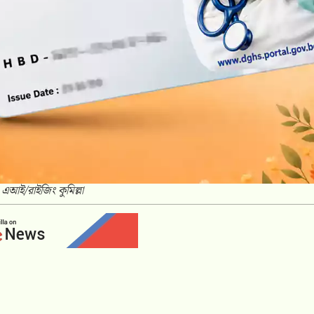
: এআই/রাইজিং কুমিল্লা