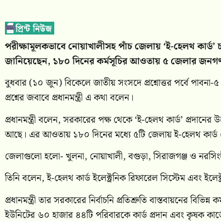
পরীক্ষামূলকভাবে নোয়াখালীসহ পাঁচ জেলায় ‘ই-হেলথ কার্ড’ চ
জানিয়েছেন, ১৮০ দিনের কর্মসূচির আওতায় ৫ জেলার জনগণকে
বুধবার (১০ জুন) বিকেলে জাতীয় সংসদে প্রশ্নোত্তর পর্বে পাবনা-
প্রশ্নের জবাবে প্রধানমন্ত্রী এ কথা বলেন।
প্রধানমন্ত্রী বলেন, সরকারের পক্ষ থেকে ‘ই-হেলথ কার্ড’ প্রদানে
আছে। এর আওতায় ১৮০ দিনের মধ্যে ৫টি জেলায় ই-হেলথ কার্ড সেবা
জেলাগুলো হলো- খুলনা, নোয়াখালী, বগুড়া, সিরাজগঞ্জ ও নরসিংদীর,
তিনি বলেন, ই-হেলথ কার্ড ইলেক্ট্রনিক রিফারেল সিস্টেম এবং ইলেক্
প্রধানমন্ত্রী তার সরকারের নির্বাচনি প্রতিশ্রুতি বাস্তবায়নের বিভিন
ইউনিটের ৬০ হাজার ৪৪টি পরিবারকে কার্ড প্রদান এবং কৃষক কার্