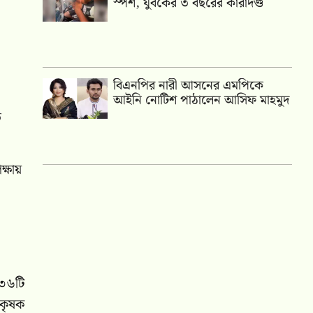
স্পর্শ, যুবকের ৩ বছরের কারাদণ্ড
বিএনপির নারী আসনের এমপিকে
আইনি নোটিশ পাঠালেন আসিফ মাহমুদ
ত
ক্ষায়
ে ৩৬টি
 কৃষক