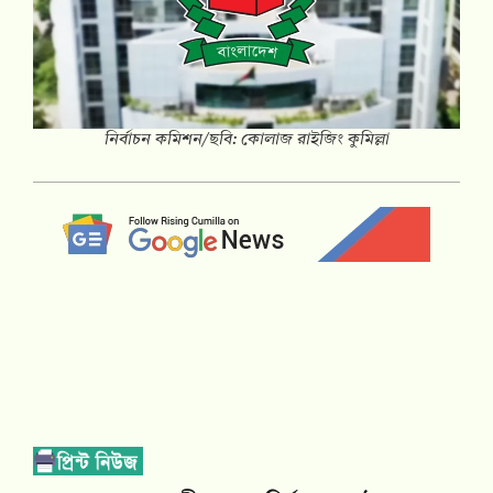
নির্বাচন কমিশন/ছবি: কোলাজ রাইজিং কুমিল্লা