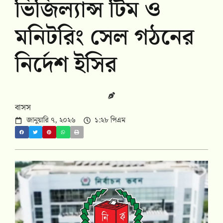
ভিজিল্যান্স টিম ও
মনিটরিং সেল গঠনের
নির্দেশ ইসির
বাসস
জানুয়ারি ৭, ২০২৬
১:২৮ পিএম