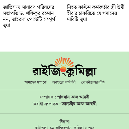
জাতিসংঘ সাধারণ পরিষদের
নিহত কাস্টম কর্মকর্তার স্ত্রী উর্মী
সভাপতি ড. শফিকুর রহমান
হীরার চাকরিতে যোগদানের
নন, ভাইরাল পোস্টটি সম্পূর্ণ
দাবিটি ভুয়া
ভুয়া
আমাদের সম্পর্কে
ব্যবহারের শর্তাবলি
গোপনীয়তার নীতি
সম্পাদক :
শাদমান আল আরবী
তানভীর আল আরবী
নির্বাহী সম্পাদক :
ঠিকানা
ঝাউতলা, ১ম কান্দিরপাড়, কুমিল্লা ৩৫০০