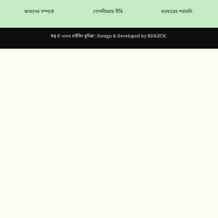
আমাদের সম্পর্কে
গোপনীয়তার নীতি
ব্যবহারের শর্তাবলি
স্বত্ব © ২০২৩ রাইজিং কুমিল্লা। Design & Developed by
BDIGITIC