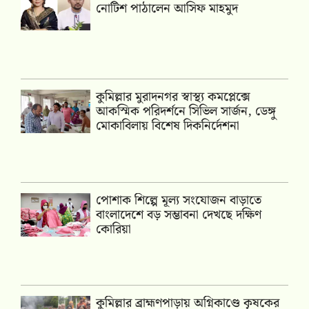
নোটিশ পাঠালেন আসিফ মাহমুদ
কুমিল্লার মুরাদনগর স্বাস্থ্য কমপ্লেক্সে
আকস্মিক পরিদর্শনে সিভিল সার্জন, ডেঙ্গু
মোকাবিলায় বিশেষ দিকনির্দেশনা
পোশাক শিল্পে মূল্য সংযোজন বাড়াতে
বাংলাদেশে বড় সম্ভাবনা দেখছে দক্ষিণ
কোরিয়া
কুমিল্লার ব্রাহ্মণপাড়ায় অগ্নিকাণ্ডে কৃষকের