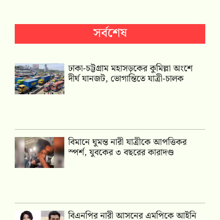
সর্বশেষ
ঢাকা-চট্টগ্রাম মহাসড়কের কুমিল্লা অংশে
দীর্ঘ যানজট, ভোগান্তিতে যাত্রী-চালক
বিমানে ঘুমন্ত নারী যাত্রীকে আপত্তিকর
স্পর্শ, যুবকের ৩ বছরের কারাদণ্ড
বিএনপির নারী আসনের এমপিকে আইনি