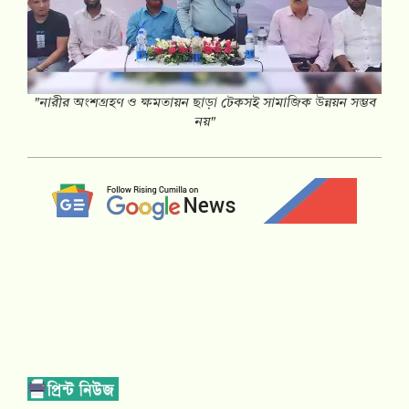
"নারীর অংশগ্রহণ ও ক্ষমতায়ন ছাড়া টেকসই সামাজিক উন্নয়ন সম্ভব
নয়"