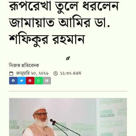
রূপরেখা তুলে ধরলেন
জামায়াত আমির ডা.
শফিকুর রহমান
নিজস্ব প্রতিবেদক
জানুয়ারি ২০, ২০২৬
১১:৩২ এএম