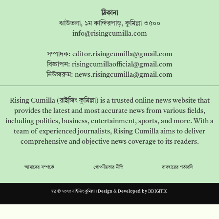
ঠিকানা
ঝাউতলা, ১ম কান্দিরপাড়, কুমিল্লা ৩৫০০
info@risingcumilla.com
সম্পাদক:
editor.risingcumilla@gmail.com
বিজ্ঞাপন:
risingcumillaofficial@gmail.com
নিউজরুম:
news.risingcumilla@gmail.com
Rising Cumilla (রাইজিং কুমিল্লা) is a trusted online news website that
provides the latest and most accurate news from various fields,
including politics, business, entertainment, sports, and more. With a
team of experienced journalists, Rising Cumilla aims to deliver
comprehensive and objective news coverage to its readers.
আমাদের সম্পর্কে
গোপনীয়তার নীতি
ব্যবহারের শর্তাবলি
স্বত্ব © ২০২৩ রাইজিং কুমিল্লা। Design & Developed by
BDIGITIC