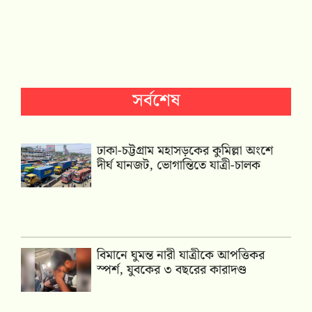
সর্বশেষ
ঢাকা-চট্টগ্রাম মহাসড়কের কুমিল্লা অংশে
দীর্ঘ যানজট, ভোগান্তিতে যাত্রী-চালক
বিমানে ঘুমন্ত নারী যাত্রীকে আপত্তিকর
স্পর্শ, যুবকের ৩ বছরের কারাদণ্ড