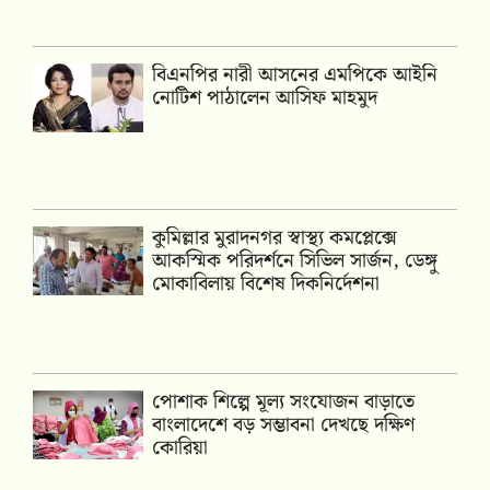
বিএনপির নারী আসনের এমপিকে আইনি
নোটিশ পাঠালেন আসিফ মাহমুদ
কুমিল্লার মুরাদনগর স্বাস্থ্য কমপ্লেক্সে
আকস্মিক পরিদর্শনে সিভিল সার্জন, ডেঙ্গু
মোকাবিলায় বিশেষ দিকনির্দেশনা
পোশাক শিল্পে মূল্য সংযোজন বাড়াতে
বাংলাদেশে বড় সম্ভাবনা দেখছে দক্ষিণ
কোরিয়া