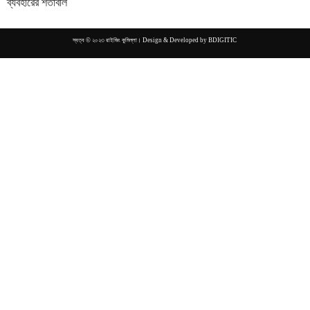
ব্যবহারের শর্তাবলি
স্বত্ব © ২০২৩ রাইজিং কুমিল্লা। Design & Developed by
BDIGITIC