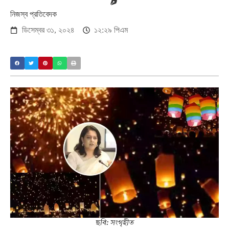
নিজস্ব প্রতিবেদক
ডিসেম্বর ৩১, ২০২৪
১২:২৯ পিএম
ছবি: সংগৃহীত