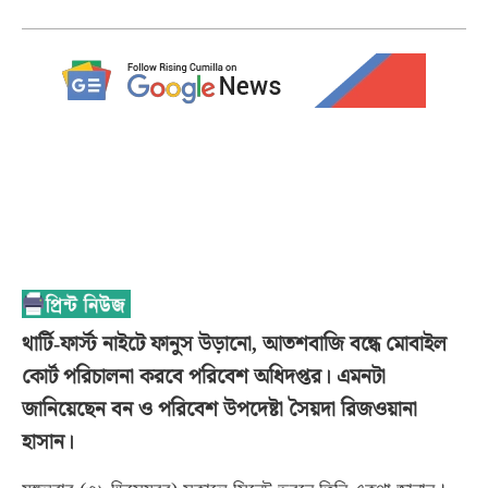
থার্টি-ফার্স্ট নাইটে ফানুস উড়ানো, আতশবাজি বন্ধে মোবাইল
কোর্ট পরিচালনা করবে পরিবেশ অধিদপ্তর। এমনটা
জানিয়েছেন বন ও পরিবেশ উপদেষ্টা সৈয়দা রিজওয়ানা
হাসান।