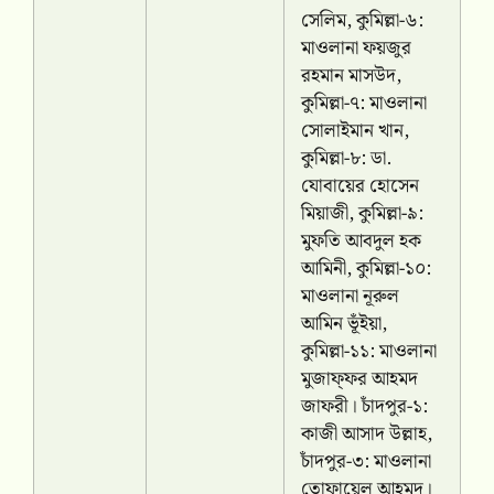
সেলিম, কুমিল্লা-৬:
মাওলানা ফয়জুর
রহমান মাসউদ,
কুমিল্লা-৭: মাওলানা
সোলাইমান খান,
কুমিল্লা-৮: ডা.
যোবায়ের হোসেন
মিয়াজী, কুমিল্লা-৯:
মুফতি আবদুল হক
আমিনী, কুমিল্লা-১০:
মাওলানা নূরুল
আমিন ভূঁইয়া,
কুমিল্লা-১১: মাওলানা
মুজাফ্ফর আহমদ
জাফরী। চাঁদপুর-১:
কাজী আসাদ উল্লাহ,
চাঁদপুর-৩: মাওলানা
তোফায়েল আহমদ।