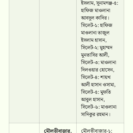
ইসলাম, সুনামগঞ্জ-৫:
হাফিজ মাওলানা
আবদুল কাদির।
সিলেট-১: হাফিজ
মাওলানা তাজুল
ইসলাম হাসান,
সিলেট-২: মুহাম্মদ
মুনতাসির আলী,
সিলেট-৩: মাওলানা
দিলওয়ার হোসেন,
সিলেট-৪: শায়খ
আলী হাসান ওসামা,
সিলেট-৫: মুফতি
আবুল হাসান,
সিলেট-৬: মাওলানা
সাদিকুর রহমান।
মৌলভীবাজার,
মৌলভীবাজার-১: