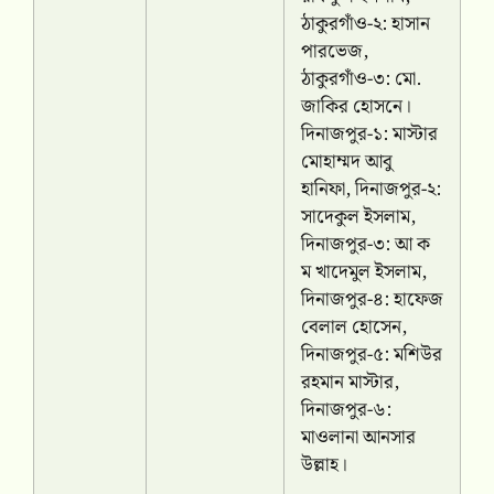
ঠাকুরগাঁও-২: হাসান
পারভেজ,
ঠাকুরগাঁও-৩: মো.
জাকির হোসনে।
দিনাজপুর-১: মাস্টার
মোহাম্মদ আবু
হানিফা, দিনাজপুর-২:
সাদেকুল ইসলাম,
দিনাজপুর-৩: আ ক
ম খাদেমুল ইসলাম,
দিনাজপুর-৪: হাফেজ
বেলাল হোসেন,
দিনাজপুর-৫: মশিউর
রহমান মাস্টার,
দিনাজপুর-৬:
মাওলানা আনসার
উল্লাহ।