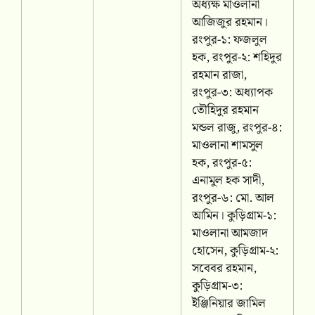
অধ্যক্ষ মাওলানা
আজিজুর রহমান।
রংপুর-১: ফজলুল
হক, রংপুর-২: শহিদুর
রহমান রাজা,
রংপুর-৩: অধ্যাপক
তৌহিদুর রহমান
মন্ডল রাজু, রংপুর-৪:
মাওলানা শামসুল
হক, রংপুর-৫:
এনামুল হক সাদী,
রংপুর-৬: মো. আল
আমিন। কুড়িগ্রাম-১:
মাওলানা আমজাদ
হোসেন, কুড়িগ্রাম-২:
সবেবর রহমান,
কুড়িগ্রাম-৩:
ইঞ্জিনিয়ার জামিল