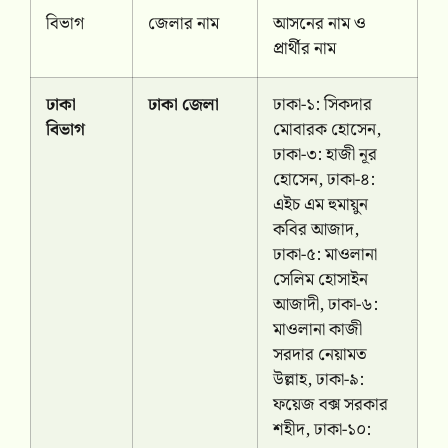
বিভাগ
জেলার নাম
আসনের নাম ও
প্রার্থীর নাম
ঢাকা
ঢাকা জেলা
ঢাকা-১: সিকদার
বিভাগ
মোবারক হোসেন,
ঢাকা-৩: হাজী নূর
হোসেন, ঢাকা-৪:
এইচ এম হুমায়ুন
কবির আজাদ,
ঢাকা-৫: মাওলানা
সেলিম হোসাইন
আজাদী, ঢাকা-৬:
মাওলানা কাজী
সরদার নেয়ামত
উল্লাহ, ঢাকা-৯:
ফয়েজ বক্স সরকার
শহীদ, ঢাকা-১০: