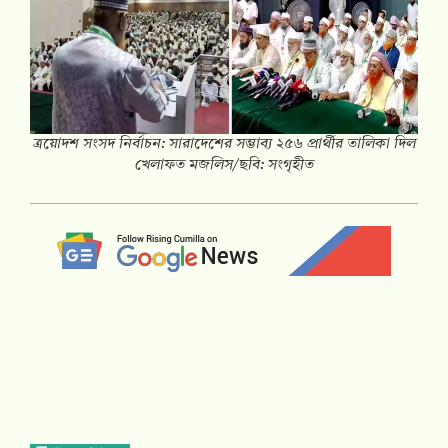
ত্রয়োদশ সংসদ নির্বাচন: সারাদেশের সম্ভাব্য ২৫৬ প্রার্থীর তালিকা দিল
খেলাফত মজলিস/ছবি: সংগৃহীত