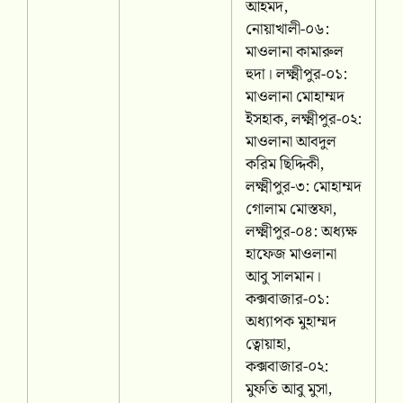
আহমদ,
নোয়াখালী-০৬:
মাওলানা কামারুল
হুদা। লক্ষ্মীপুর-০১:
মাওলানা মোহাম্মদ
ইসহাক, লক্ষ্মীপুর-০২:
মাওলানা আবদুল
করিম ছিদ্দিকী,
লক্ষ্মীপুর-৩: মোহাম্মদ
গোলাম মোস্তফা,
লক্ষ্মীপুর-০৪: অধ্যক্ষ
হাফেজ মাওলানা
আবু সালমান।
কক্সবাজার-০১:
অধ্যাপক মুহাম্মদ
ত্বোয়াহা,
কক্সবাজার-০২:
মুফতি আবু মুসা,