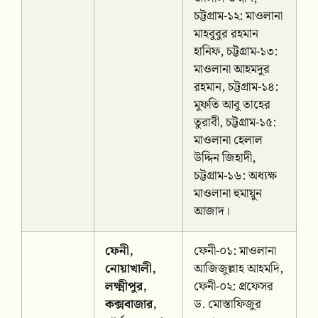
চট্টগ্রাম-১২: মাওলানা
মাহবুবুর রহমান
হানিফ, চট্টগ্রাম-১৩:
মাওলানা আহমদুর
রহমান, চট্টগ্রাম-১৪:
মুফতি আবু তাহের
তুরাবী, চট্টগ্রাম-১৫:
মাওলানা হেলাল
উদ্দিন জিহাদী,
চট্টগ্রাম-১৬: অধ্যক্ষ
মাওলানা হুমায়ুন
আজাদ।
ফেনী,
ফেনী-০১: মাওলানা
নোয়াখালী,
আজিজুল্লাহ আহমদি,
লক্ষ্মীপুর,
ফেনী-০২: প্রফেসর
কক্সবাজার,
ড. মোস্তাফিজুর