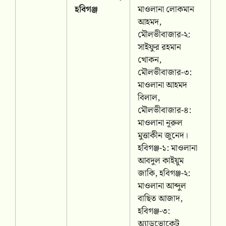
হবিগঞ্জ
মাওলানা লোকমান
আহমদ,
মৌলভীবাজার-২:
সাইফুর রহমান
খোকন,
মৌলভীবাজার-৩:
মাওলানা আহমদ
বিলাল,
মৌলভীবাজার-৪:
মাওলানা নূরুল
মুত্তাকীন জুনেদ।
হবিগঞ্জ-১: মাওলানা
আবদুল কাইয়ুম
জাকি, হবিগঞ্জ-২:
মাওলানা আব্দুল
বাছিত আজাদ,
হবিগঞ্জ-৩:
অ্যাডভোকেট