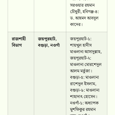
সরওয়ার রহমান
চৌধুরী, হবিগঞ্জ-৪:
ড. আহমদ আবদুল
কাদের।
রাজশাহী
জয়পুরহাট,
জয়পুরহাট-১:
বিভাগ
বগুড়া, নওগাঁ
শায়খুল হাদীস
মাওলানা আসাদুল্লাহ,
জয়পুরহাট-২:
মাওলানা মোরশেদুল
আলম মর্তুজা।
বগুড়া-৫: মাওলানা
রাশেদুল ইসলাম,
বগুড়া-৬: মাওলানা
শাহাদাৎ হোসেন।
নওগাঁ-১: অধ্যাপক
মুশফিকুর রহমান