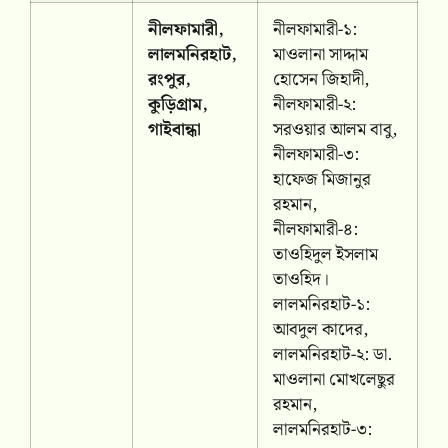
নীলফামারী,
নীলফামারী-১:
লালমনিরহাট,
মাওলানা সাদ্দাম
রংপুর,
হোসেন জিহাদী,
কুড়িগ্রাম,
নীলফামারী-২:
গাইবান্ধা
সরওয়ার আলম বাবু,
নীলফামারী-৩:
হাফেজ মিজানুর
রহমান,
নীলফামারী-৪:
তাওহিদুল ইসলাম
তাওহিদ।
লালমনিরহাট-১:
আবদুল কাদের,
লালমনিরহাট-২: ডা.
মাওলানা মোখলেছুর
রহমান,
লালমনিরহাট-৩: