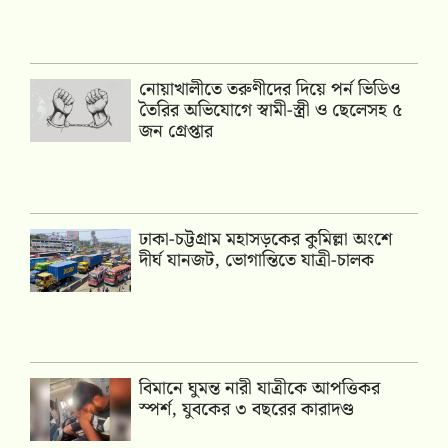
নোয়াখালীতে তরুণীদের দিয়ে পর্ন ভিডিও
তৈরির অভিযোগে স্বামী-স্ত্রী ও ছেলেসহ ৫
জন গ্রেপ্তার
ঢাকা-চট্টগ্রাম মহাসড়কের কুমিল্লা অংশে
দীর্ঘ যানজট, ভোগান্তিতে যাত্রী-চালক
বিমানে ঘুমন্ত নারী যাত্রীকে আপত্তিকর
স্পর্শ, যুবকের ৩ বছরের কারাদণ্ড