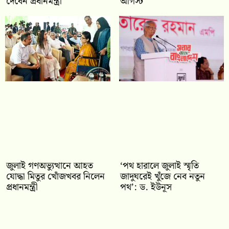
দেবেন প্রধানমন্ত্রী
আগস্ট
জুলাই গণঅভ্যুত্থানে আহত
‘পথ হারালে জুলাই স্মৃতি
যোদ্ধা মিতুর খোঁজখবর নিলেন
জাদুঘরেই খুঁজে নেব নতুন
প্রধানমন্ত্রী
পথ’: ড. ইউনূস