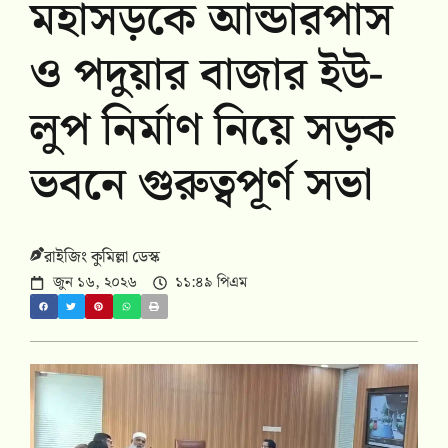
মহাসড়কে আন্ডারপাস
ও পদুয়ার বাজার ইউ-
লুপ নির্মাণ নিয়ে সড়ক
ভবনে গুরুত্বপূর্ণ সভা
রাইজিং কুমিল্লা ডেস্ক
জুন ১৬, ২০২৬
১১:৪৯ পিএম