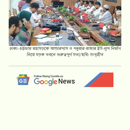
ঢাকা–চট্টগ্রাম মহাসড়কে আন্ডারপাস ও পদুয়ার বাজার ইউ-লুপ নির্মাণ
নিয়ে সড়ক ভবনে গুরুত্বপূর্ণ সভা/ছবি: সংগৃহীত