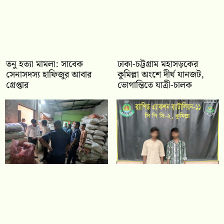
তনু হত্যা মামলা: সাবেক
ঢাকা-চট্টগ্রাম মহাসড়কের
সেনাসদস্য হাফিজুর আবার
কুমিল্লা অংশে দীর্ঘ যানজট,
গ্রেপ্তার
ভোগান্তিতে যাত্রী-চালক