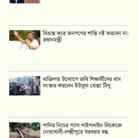
বিভ্রান্ত করে জনগণের শান্তি নষ্ট করবেন না:
প্রধানমন্ত্রী
ব্যক্তিগত উদ্যোগে জবি শিক্ষার্থীদের বাস
সংস্কার করলেন ইউসুফ মোল্লা টিপু
পানির নিচের গ্যাস পাইপলাইন লিকেজে
নোয়াখালী-লক্ষ্মীপুরে সরবরাহ বন্ধ