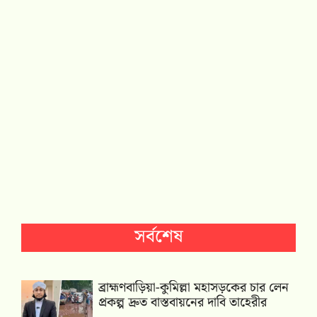
সর্বশেষ
ব্রাহ্মণবাড়িয়া-কুমিল্লা মহাসড়কের চার লেন
প্রকল্প দ্রুত বাস্তবায়নের দাবি তাহেরীর