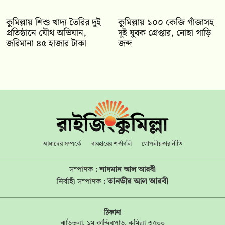
কুমিল্লায় শিশু খাদ্য তৈরির দুই
কুমিল্লায় ১০০ কেজি গাঁজাসহ
প্রতিষ্ঠানে যৌথ অভিযান,
দুই যুবক গ্রেপ্তার, নোহা গাড়ি
জরিমানা ৪৫ হাজার টাকা
জব্দ
আমাদের সম্পর্কে
ব্যবহারের শর্তাবলি
গোপনীয়তার নীতি
সম্পাদক :
শাদমান আল আরবী
তানভীর আল আরবী
নির্বাহী সম্পাদক :
ঠিকানা
ঝাউতলা, ১ম কান্দিরপাড়, কুমিল্লা ৩৫০০