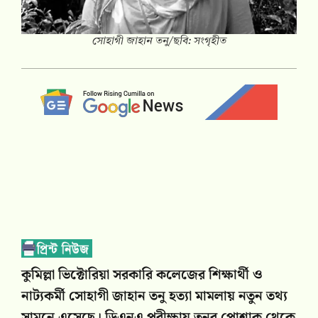
সোহাগী জাহান তনু/ছবি: সংগৃহীত
কুমিল্লা ভিক্টোরিয়া সরকারি কলেজের শিক্ষার্থী ও
নাট্যকর্মী সোহাগী জাহান তনু হত্যা মামলায় নতুন তথ্য
সামনে এসেছে। ডিএনএ পরীক্ষায় তনুর পোশাক থেকে