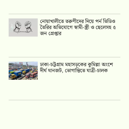
নোয়াখালীতে তরুণীদের দিয়ে পর্ন ভিডিও
তৈরির অভিযোগে স্বামী-স্ত্রী ও ছেলেসহ ৫
জন গ্রেপ্তার
ঢাকা-চট্টগ্রাম মহাসড়কের কুমিল্লা অংশে
দীর্ঘ যানজট, ভোগান্তিতে যাত্রী-চালক