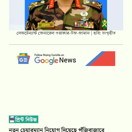
লেফটেন্যান্ট জেনারেল ওয়াকার-উজ-জামান | ছবি: সংগৃহীত
নতুন চেয়ারম্যান নিয়োগ দিয়েছে পুঁজিবাজারে