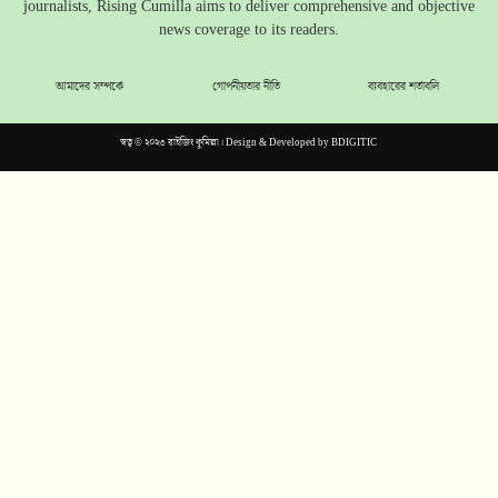
journalists, Rising Cumilla aims to deliver comprehensive and objective
news coverage to its readers.
আমাদের সম্পর্কে
গোপনীয়তার নীতি
ব্যবহারের শর্তাবলি
স্বত্ব © ২০২৩ রাইজিং কুমিল্লা। Design & Developed by
BDIGITIC