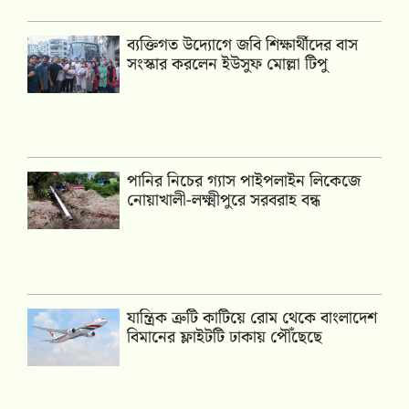
ব্যক্তিগত উদ্যোগে জবি শিক্ষার্থীদের বাস
সংস্কার করলেন ইউসুফ মোল্লা টিপু
পানির নিচের গ্যাস পাইপলাইন লিকেজে
নোয়াখালী-লক্ষ্মীপুরে সরবরাহ বন্ধ
যান্ত্রিক ত্রুটি কাটিয়ে রোম থেকে বাংলাদেশ
বিমানের ফ্লাইটটি ঢাকায় পৌঁছেছে