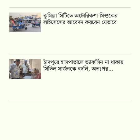
কুমিল্লা সিটিতে অটোরিকশা-মিশুকের
লাইসেন্সের আবেদন করবেন যেভাবে
চাঁদপুরে হাসপাতালে ভ্যাকসিন না থাকায়
সিভিল সার্জনকে বদলি, অতঃপর…