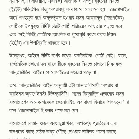
ন্যাশনাল, রিলিজিয়াস, এথনিক) আংশিক বা সম্পূর্ণ ধ্বংসের নিয়তে
(ইন্টেন্ট) পরিকল্পিত কিছু অপরাধমূলক কাজকে বোঝানো হয়। জেনোসাইড
অর্থে গণহত্যা বর্গে অন্তর্ভুক্ত হওয়ার জন্য আক্রান্ত (টারগেটেড)
গোষ্ঠীকে উপর্যুক্ত নির্দিষ্ট চারটি গোষ্ঠী পরিচয়ের আওতায় পড়তে হবে
এবং সেই নির্দিষ্ট গোষ্ঠীকে আংশিক বা পুরোপুরি ধ্বংস করার নিয়ত
(ইন্টেন্ট) এর উপস্থিতি থাকতে হবে।
উল্লেখ্য, আইনে নির্দিষ্ট বর্গের মধ্যে ‘রাজনৈতিক’ গোষ্ঠী নেই। ফলে,
রাজনৈতিক কোনো দল বা গোষ্ঠীকে ধ্বংসের নিয়তে চালানো নিধনযজ্ঞ
আন্তর্জাতিক আইনে জেনোসাইডের সংজ্ঞায় পড়ে না।
তবে, আন্তর্জাতিক আইন অনুযায়ী এটা মানবতাবিরোধী অপরাধ বা
ক্রাইমস অ্যাগেইনস্ট হিউম্যানিটি। শব্দের বিভ্রান্তি এড়ানোর জন্য
বাংলাদেশের অনেক গবেষক জেনোসাইড এর বাংলা হিসাবে ‘গণহত্যা’ না
বলে ‘জেনোসাইড’ই বলার পক্ষে মত দেন।
বাংলাদেশে চলমান গুজব এবং ভুয়া খবর, অপতথ্য প্রতিরোধ এবং
জনগণের কাছে সঠিক তথ্য পৌঁছে দেওয়ায় দায়িত্ব পালন করছে