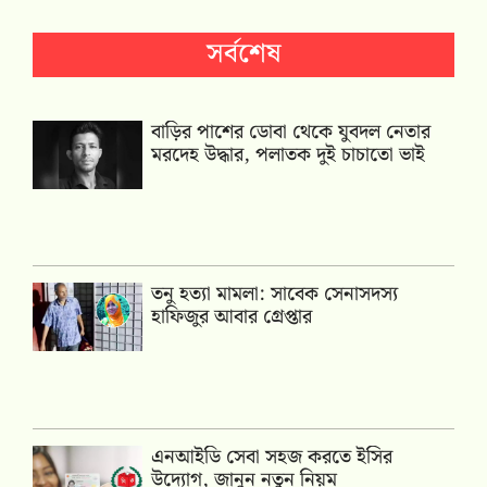
সর্বশেষ
বাড়ির পাশের ডোবা থেকে যুবদল নেতার
মরদেহ উদ্ধার, পলাতক দুই চাচাতো ভাই
তনু হত্যা মামলা: সাবেক সেনাসদস্য
হাফিজুর আবার গ্রেপ্তার
এনআইডি সেবা সহজ করতে ইসির
উদ্যোগ, জানুন নতুন নিয়ম