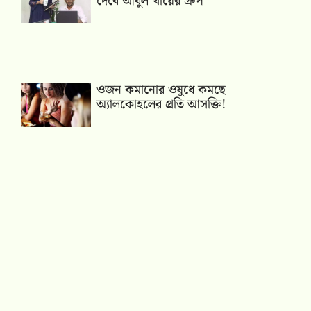
দেবে আবুল খায়ের গ্রুপ
ওজন কমানোর ওষুধে কমছে
অ্যালকোহলের প্রতি আসক্তি!