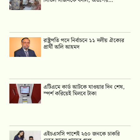
সিভিল সার্জনকে বদলি, অতঃপর…
রাষ্ট্রপতি পদে নির্বাচনে ১১ দলীয় ঐক্যের
প্রার্থী অলি আহমদ
এটিএমে কার্ড আটকে যাওয়ার দিন শেষ,
স্পর্শ করিয়েই মিলবে টাকা
এইচএসসি পাশেই ২৫০ জনকে চাকরি