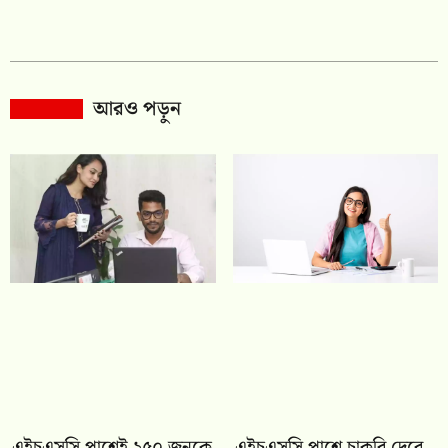
আরও পড়ুন
এইচএসসি পাশেই ২৫০ জনকে
এইচএসসি পাশে চাকরি দেবে