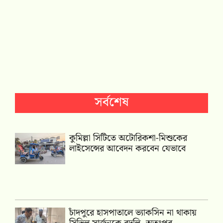
সর্বশেষ
কুমিল্লা সিটিতে অটোরিকশা-মিশুকের
লাইসেন্সের আবেদন করবেন যেভাবে
চাঁদপুরে হাসপাতালে ভ্যাকসিন না থাকায়