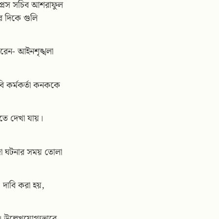
প্রেস সচিব আশরাফুল
র দিকে গুলি
করেন- আইনশৃঙ্খলা
ি কর্মকর্তা কনককে
তে দেখা যায়।
াদা ঘটনার সময় তোলা
 দাবি করা হয়,
। উল্লেখযোগ্যভাবে,