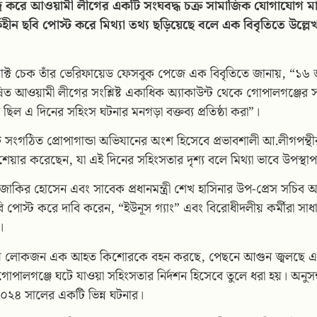
্দ্র করে আওয়ামী লীগের একটি সংঘবদ্ধ চক্র সামাজিক যোগাযোগ ম
কহীন ছবি পোস্ট করে মিথ্যা তথ্য ছড়িয়েছে বলে এক বিবৃতিতে উল্লে
যাক্ট চেক তাঁর ভেরিফায়েড ফেসবুক পেজে এক বিবৃতিতে জানায়, “১৬ 
িত আওয়ামী লীগের সংশ্লিষ্ট একাধিক অ্যাকাউন্ট থেকে গোপালগঞ্জের সং
 ছিল এ দিনের সহিংস ঘটনার মনগড়া বক্তব্য প্রতিষ্ঠা করা”।
সংগঠিত প্রোপাগান্ডা অভিযানের অংশ হিসেবে প্রভাবশালী আ.লীগপন্থী
 শেয়ার করেছেন, যা এই দিনের সহিংসতার দৃশ্য বলে মিথ্যা ভাবে উপস্থ
জাকির হোসেন এবং সাবেক প্রধানমন্ত্রী শেখ হাসিনার উপ-প্রেস সচি
পোস্ট করে দাবি করেন, “ইউনূস গ্যাং” এবং বিরোধীদলীয় কর্মীরা সাধ
।
ানীয় লোকজন এক আহত কিশোরকে বহন করছে, পেছনে আগুন জ্বলছে এ
গোপালগঞ্জে ঘটে যাওয়া সহিংসতার নির্দশন হিসেবে তুলে ধরা হয়। অনুসন্
০২৪ সালের একটি ভিন্ন ঘটনার।