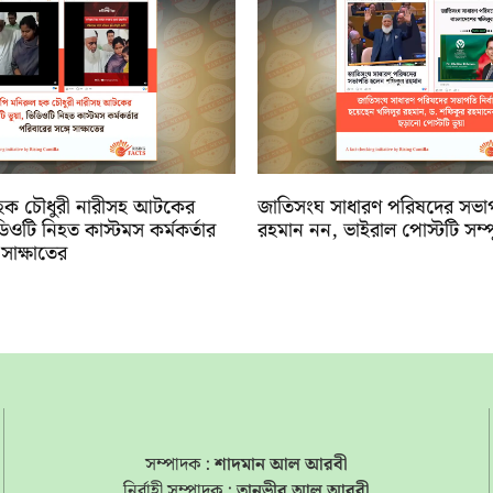
হক চৌধুরী নারীসহ আটকের
জাতিসংঘ সাধারণ পরিষদের সভা
িডিওটি নিহত কাস্টমস কর্মকর্তার
রহমান নন, ভাইরাল পোস্টটি সম্পূর্
সাক্ষাতের
সম্পাদক :
শাদমান আল আরবী
নির্বাহী সম্পাদক :
তানভীর আল আরবী