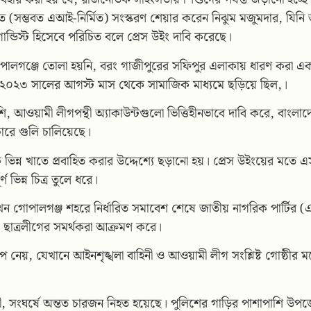
ত (সম্ভবত এআই-নির্মিত) সংস্করণ শেয়ার করেন নিঝুম মজুমদার, যিন
ন্ডিস্ট হিসেবে পরিচিত বলে প্রেস উইং দাবি করেছে।
ালগঞ্জে তোলা হয়নি, বরং গাজীপুরের সফিপুর এলাকায় ধারণ করা এ
টি ২০২৩ সালের আগস্ট মাস থেকে সামাজিক মাধ্যমে ছড়িয়ে ছিল,।
শি, আওয়ামী লীগপন্থী অ্যাকাউন্টগুলো ভিত্তিহীনভাবে দাবি করে, বাংলাদ
চারে গুলি চালিয়েছে।
ভিন্ন খাতে প্রবাহিত করার উদ্দেশ্যে ছড়ানো হয়। প্রেস উইংয়ের মতে এস
্ণ ভিন্ন চিত্র তুলে ধরে।
গোপালগঞ্জ শহরে নির্ধারিত সমাবেশ শেষে জাতীয় নাগরিক পার্টির (এনস
ছাত্রলীগের সমর্থকরা আক্রমণ করে।
প নেয়, যেখানে আইনশৃঙ্খলা বাহিনী ও আওয়ামী লীগ সংশ্লিষ্ট গোষ্ঠীর মধ্য
ী, সংঘর্ষে অন্তত চারজন নিহত হয়েছে। পুলিশের গাড়ির পাশাপাশি উপজেলা 