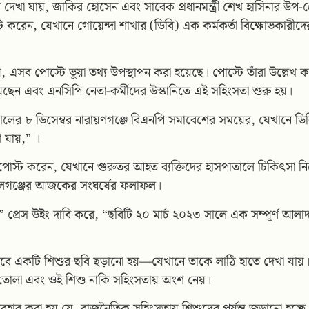
 দেখা যায়, জাকির হোসেন এবং সাবেক প্রধানমন্ত্রী শেখ হাসিনার উপ-
েন, যেখানে গোয়েন্দা শাখার (ডিবি) এক কর্মকর্তা বিক্ষোভকারীদে
য়, এসব পোস্টে ভুয়া তথ্য উপস্থাপন করা হয়েছে। পোস্টে তাঁরা উল্লেখ 
য়েছেন এবং এনসিপি নেতা-কর্মীদের উস্কানিতে এই সহিংসতা শুরু হয়।
সালের ৮ ডিসেম্বর নারায়ণগঞ্জে বিএনপি সমাবেশের সময়ের, যেখানে ডিব
 যায়,” ।
স্ট করেন, যেখানে গুরুতর আহত ব্যক্তিদের হাসপাতালে চিকিৎসা নি
ালগঞ্জের আজকের সংঘর্ষের ফলাফল।
” প্রেস উইং দাবি করে, “ছবিটি ২০ মার্চ ২০২৩ সালে এক সম্পূর্ণ আল
েবে একটি শিশুর ছবি ছড়ানো হয়—যেখানে তাকে লাঠি হাতে দেখা যায়।
 তোলা এবং ওই শিশু নাকি সহিংসতায় অংশ নেয়।
 ব্যবহার করা হয় যে, রাজনৈতিক সহিংসতায় শিশুদের পর্যন্ত জড়ানো হচ্ছে