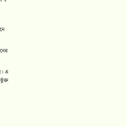
তা ৭
পনে
রনের
ছে। এ
ুক্ত