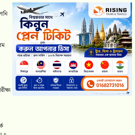
পানি
নরম
ীক্ষা
কে