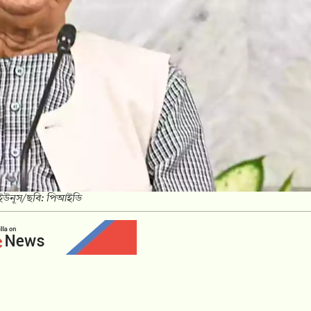
দ ইউনূস/ছবি: পিআইডি