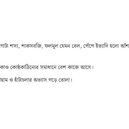
। গোটা শস্য, শাকসবজি, ফলমূল যেমন বেল, পেঁপে ইত্যাদি হলো আঁশয
টকাও কোষ্ঠকাঠিন্যের সমাধানে বেশ কাজে আসে।
যায়াম ও হাঁটাচলার অভ্যাস গড়ে তোলা।