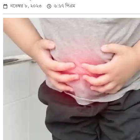
নভেম্বর ৮, ২০২৩
৬:১৭ পিএম