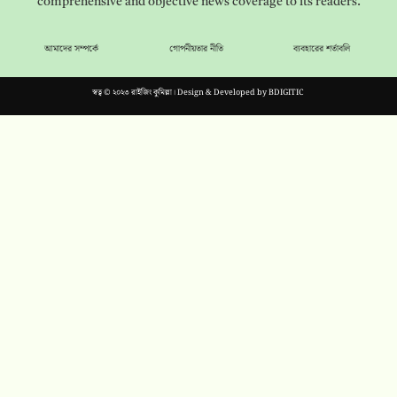
comprehensive and objective news coverage to its readers.
আমাদের সম্পর্কে
গোপনীয়তার নীতি
ব্যবহারের শর্তাবলি
স্বত্ব © ২০২৩ রাইজিং কুমিল্লা। Design & Developed by
BDIGITIC