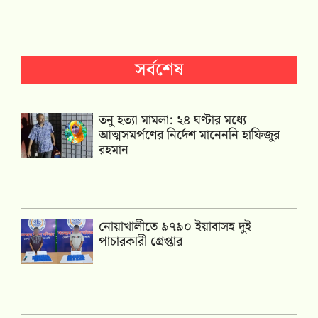
সর্বশেষ
তনু হত্যা মামলা: ২৪ ঘণ্টার মধ্যে
আত্মসমর্পণের নির্দেশ মানেননি হাফিজুর
রহমান
নোয়াখালীতে ৯৭৯০ ইয়াবাসহ দুই
পাচারকারী গ্রেপ্তার