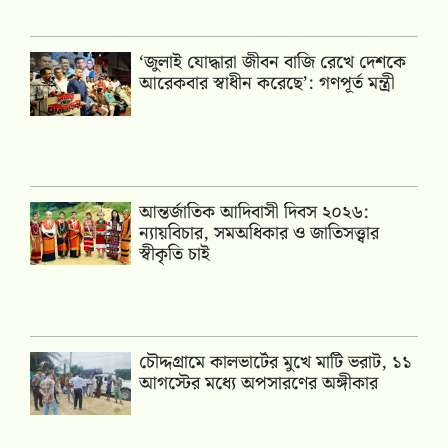
‘জুলাই যোদ্ধারা জীবন বাজি রেখে দেশকে
আরেকবার স্বাধীন করেছে’: গণপূর্ত মন্ত্রী
আন্তর্জাতিক আদিবাসী দিবস ২০২৬:
ন্যায়বিচার, সমঅধিকার ও জাতিসত্ত্বার
স্বীকৃতি চাই
চৌদ্দগ্রামে কালভার্টের মুখে মাটি ভরাট, ১১
আগস্টের মধ্যে অপসারণের অঙ্গীকার