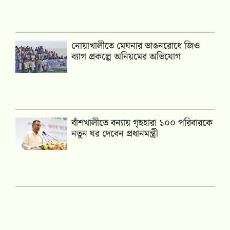
নোয়াখালীতে মেঘনার ভাঙনরোধে জিও
ব্যাগ প্রকল্পে অনিয়মের অভিযোগ
বাঁশখালীতে বন্যায় গৃহহারা ১০০ পরিবারকে
নতুন ঘর দেবেন প্রধানমন্ত্রী