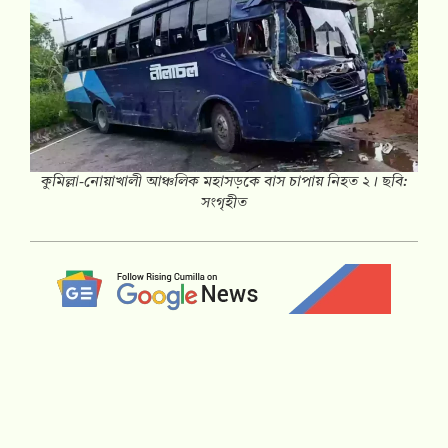
কুমিল্লা-নোয়াখালী আঞ্চলিক মহাসড়কে বাস চাপায় নিহত ২। ছবি:
সংগৃহীত