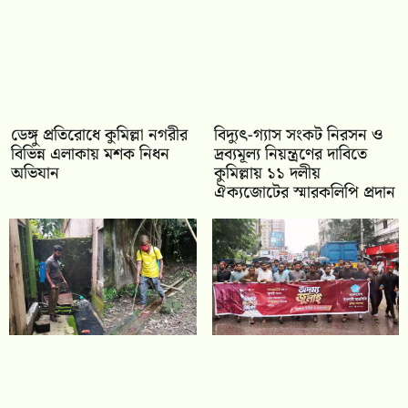
ডেঙ্গু প্রতিরোধে কুমিল্লা নগরীর
‎বিদ্যুৎ-গ্যাস সংকট নিরসন ও
বিভিন্ন এলাকায় মশক নিধন
দ্রব্যমূল্য নিয়ন্ত্রণের দাবিতে
অভিযান
কুমিল্লায় ১১ দলীয়
ঐক‍্যজোটের স্মারকলিপি প্রদান