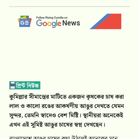
কুমিল্লার সীমান্তের মাটিতে একজন কৃষকের চাষ করা
লাল ও কালো রঙের আকর্ষণীয় আঙুর দেখতে যেমন
সুন্দর, তেমনি স্বাদেও বেশ মিষ্টি। স্থানীয়রা অনেকেই
এখন এই সুমিষ্ট আঙুর চাষের স্বপ্ন দেখছেন।
বাংলাদেশে আঙুর চাষের কথা উঠলেই অনেকের মনে