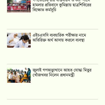
গণভোটের রায় বাস্তবায়ন ও ক্যাম্পাসে
হামলার প্রতিবাদে কুমিল্লায় ছাত্রশিবিরের
বিক্ষোভ কর্মসূচি
এইচএসসি ব্যবহারিক পরীক্ষার নামে
অতিরিক্ত অর্থ আদায় করলে ব্যবস্থা
জুলাই গণঅভ্যুত্থানে আহত যোদ্ধা মিতুর
খোঁজখবর নিলেন প্রধানমন্ত্রী