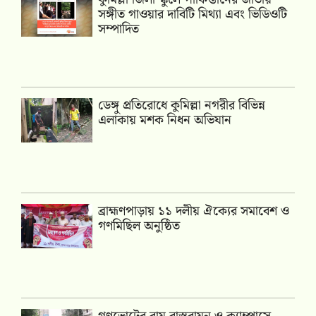
সঙ্গীত গাওয়ার দাবিটি মিথ্যা এবং ভিডিওটি
সম্পাদিত
ডেঙ্গু প্রতিরোধে কুমিল্লা নগরীর বিভিন্ন
এলাকায় মশক নিধন অভিযান
‎ব্রাহ্মণপাড়ায় ১১ দলীয় ঐক্যের সমাবেশ ও
গণমিছিল অনুষ্ঠিত