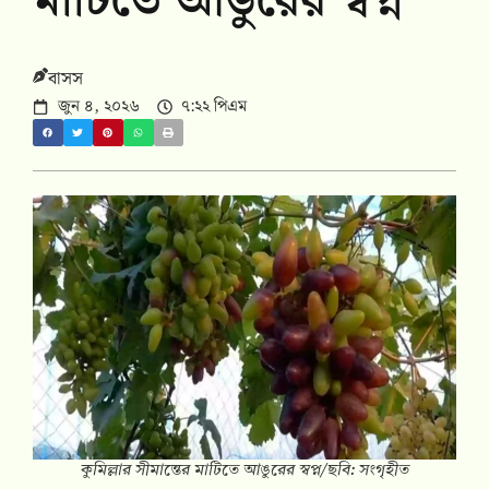
মাটিতে আঙুরের স্বপ্ন
বাসস
জুন ৪, ২০২৬
৭:২২ পিএম
কুমিল্লার সীমান্তের মাটিতে আঙুরের স্বপ্ন/ছবি: সংগৃহীত