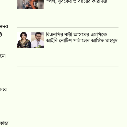
স্পর্শ, যুবকের ৩ বছরের কারাদণ্ড
 সদর
ি
বিএনপির নারী আসনের এমপিকে
আইনি নোটিশ পাঠালেন আসিফ মাহমুদ
ামো
্যের
র কাজ