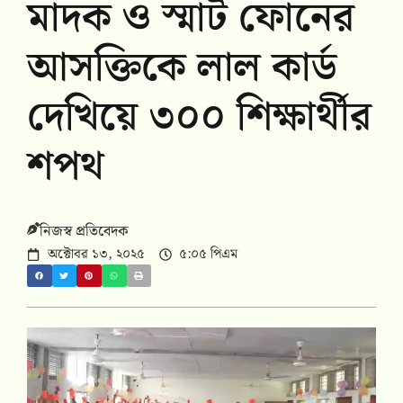
মাদক ও স্মার্ট ফোনের
আসক্তিকে লাল কার্ড
দেখিয়ে ৩০০ শিক্ষার্থীর
শপথ
নিজস্ব প্রতিবেদক
অক্টোবর ১৩, ২০২৫
৫:০৫ পিএম