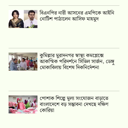
বিএনপির নারী আসনের এমপিকে আইনি
নোটিশ পাঠালেন আসিফ মাহমুদ
কুমিল্লার মুরাদনগর স্বাস্থ্য কমপ্লেক্সে
আকস্মিক পরিদর্শনে সিভিল সার্জন, ডেঙ্গু
মোকাবিলায় বিশেষ দিকনির্দেশনা
পোশাক শিল্পে মূল্য সংযোজন বাড়াতে
বাংলাদেশে বড় সম্ভাবনা দেখছে দক্ষিণ
কোরিয়া