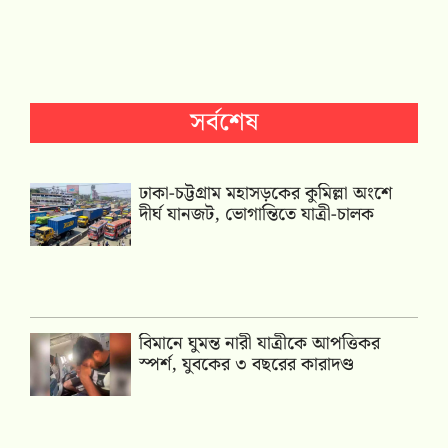
সর্বশেষ
ঢাকা-চট্টগ্রাম মহাসড়কের কুমিল্লা অংশে
দীর্ঘ যানজট, ভোগান্তিতে যাত্রী-চালক
বিমানে ঘুমন্ত নারী যাত্রীকে আপত্তিকর
স্পর্শ, যুবকের ৩ বছরের কারাদণ্ড