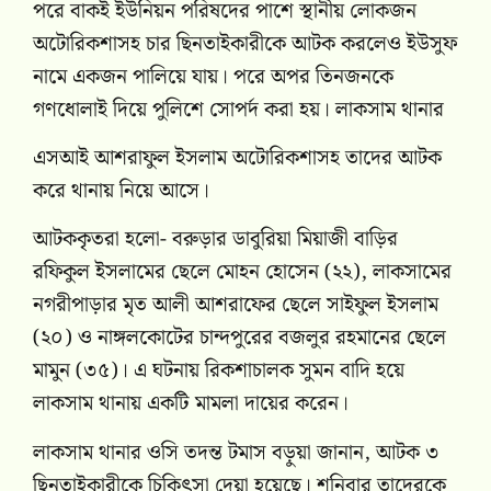
পরে বাকই ইউনিয়ন পরিষদের পাশে স্থানীয় লোকজন
অটোরিকশাসহ চার ছিনতাইকারীকে আটক করলেও ইউসুফ
নামে একজন পালিয়ে যায়। পরে অপর তিনজনকে
গণধোলাই দিয়ে পুলিশে সোপর্দ করা হয়। লাকসাম থানার
এসআই আশরাফুল ইসলাম অটোরিকশাসহ তাদের আটক
করে থানায় নিয়ে আসে।
আটককৃতরা হলো- বরুড়ার ডাবুরিয়া মিয়াজী বাড়ির
রফিকুল ইসলামের ছেলে মোহন হোসেন (২২),
লাকসামের
নগরীপাড়ার মৃত আলী আশরাফের ছেলে সাইফুল ইসলাম
(২০) ও নাঙ্গলকোটের চান্দপুরের বজলুর রহমানের ছেলে
মামুন (৩৫)। এ ঘটনায় রিকশাচালক সুমন বাদি হয়ে
লাকসাম থানায় একটি মামলা দায়ের করেন।
লাকসাম থানার ওসি তদন্ত টমাস বড়ুয়া জানান,
আটক ৩
ছিনতাইকারীকে চিকিৎসা দেয়া হয়েছে। শনিবার তাদেরকে