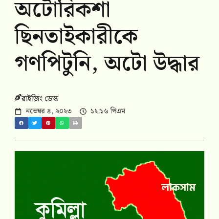
অটোরিকশা
ছিনতাইকারীকে
গণপিটুনি, অটো উদ্ধার
রাইজিং ডেস্ক
নভেম্বর ৪, ২০২৩
১২:১৬ পিএম