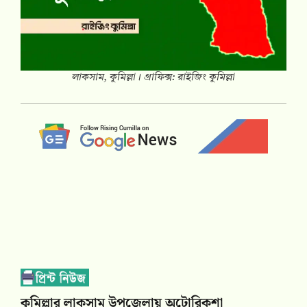
লাকসাম, কুমিল্লা। গ্রাফিক্স: রাইজিং কুমিল্লা
কুমিল্লার লাকসাম উপজেলায় অটোরিকশা