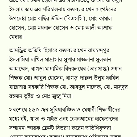
এতে মোঃ ইমান হোসেন এর সভাপতিত্বে ও মো. রাকিবুল
ইসলাম জয় এর পরিচালনায় বক্তব্য রাখেন সংগঠনের
উপদেষ্টা মোঃ বাছির উদ্দিন (বিএসসি), মোঃ কামাল
হোসেন, মোঃ ময়নাল হোসেন ও মোঃ আলী আশ্রাফ
মেম্বার।
আমন্ত্রিত অতিথি হিসাবে বক্তব্য রাখেন রামচন্দ্রপুর
ইসলামিয়া দাখিল মাদ্রাসার সুপার মাওলানা সুলতান
আহাম্মেদ, বাগড়া মাধ্যমিক বিদ্যালয়ের (ভারপ্রাপ্ত) প্রধান
শিক্ষক মোঃ আবুল হোসেন, বাগড়া দারুল উলূম ফাযিল
মাদ্রাসার সহকারি শিক্ষক মো. আবদুল মালেক, মো. মাসুদুর
রহমান ভূইঁয়া ও মোঃ জুজু মিয়া।
সবশেষে ১৬০ জন সুবিধাবঞ্চিত ও মেধাবী শিক্ষার্থীদের
মধ্যে বই, খাতা ও গাইড এবং কোরআনের হাফেজদের
সম্মাননা স্মারক ক্রেস্ট বিতরণ করেন অতিথিবৃন্দরা।