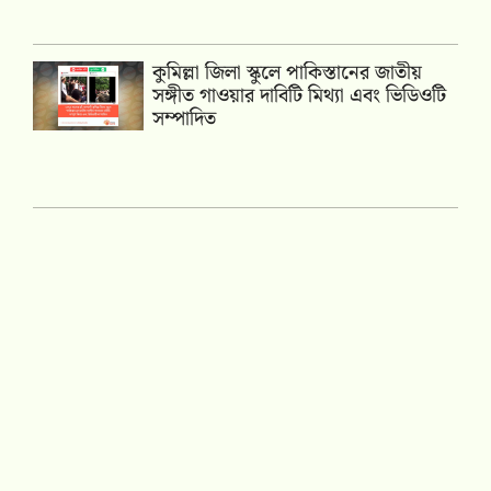
কুমিল্লা জিলা স্কুলে পাকিস্তানের জাতীয়
সঙ্গীত গাওয়ার দাবিটি মিথ্যা এবং ভিডিওটি
সম্পাদিত