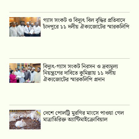
গ্যাস সংকট ও বিদ্যুৎ বিল বৃদ্ধির প্রতিবাদে
চাঁদপুরে ১১ দলীয় ঐক্যজোটের স্মারকলিপি
‎বিদ্যুৎ-গ্যাস সংকট নিরসন ও দ্রব্যমূল্য
নিয়ন্ত্রণের দাবিতে কুমিল্লায় ১১ দলীয়
ঐক‍্যজোটের স্মারকলিপি প্রদান
দেশে পোলট্রি মুরগির মাংসে পাওয়া গেল
মাত্রাতিরিক্ত অ্যান্টিমাইক্রোবিয়াল