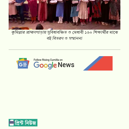
কুমিল্লার ব্রাহ্মণপাড়ায় সুবিধাবঞ্চিত ও মেধাবী ১৬০ শিক্ষার্থীর মাঝে
বই বিতরণ ও সম্মাননা