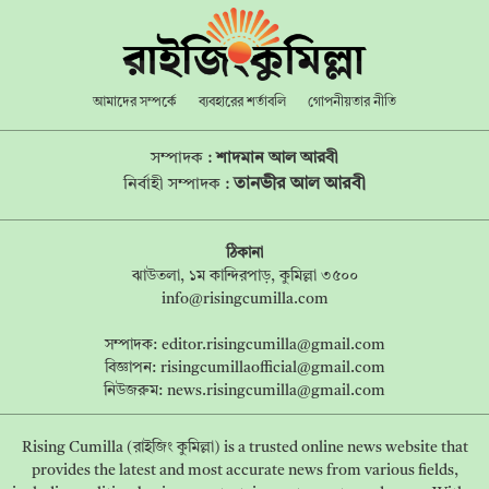
আমাদের সম্পর্কে
ব্যবহারের শর্তাবলি
গোপনীয়তার নীতি
সম্পাদক :
শাদমান আল আরবী
তানভীর আল আরবী
নির্বাহী সম্পাদক :
ঠিকানা
ঝাউতলা, ১ম কান্দিরপাড়, কুমিল্লা ৩৫০০
info@risingcumilla.com
সম্পাদক:
editor.risingcumilla@gmail.com
বিজ্ঞাপন:
risingcumillaofficial@gmail.com
নিউজরুম:
news.risingcumilla@gmail.com
Rising Cumilla (রাইজিং কুমিল্লা) is a trusted online news website that
provides the latest and most accurate news from various fields,