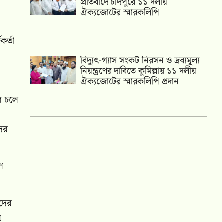
প্রতিবাদে চাঁদপুরে ১১ দলীয়
ঐক্যজোটের স্মারকলিপি
কর্তা
‎বিদ্যুৎ-গ্যাস সংকট নিরসন ও দ্রব্যমূল্য
নিয়ন্ত্রণের দাবিতে কুমিল্লায় ১১ দলীয়
ঐক‍্যজোটের স্মারকলিপি প্রদান
োধ চলে
ের
ণ
াদের
এ