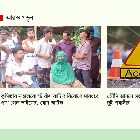
আরও পড়ুন
কুমিল্লার নাঙ্গলকোটে বাঁশ কাটার বিরোধে মারধরে
সৌদি আরবে সড়ক 
প্রাণ গেল ভাইয়ের, বোন আটক
দুই প্রবাসীর