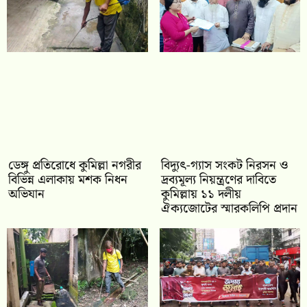
ডেঙ্গু প্রতিরোধে কুমিল্লা নগরীর
‎বিদ্যুৎ-গ্যাস সংকট নিরসন ও
বিভিন্ন এলাকায় মশক নিধন
দ্রব্যমূল্য নিয়ন্ত্রণের দাবিতে
অভিযান
কুমিল্লায় ১১ দলীয়
ঐক‍্যজোটের স্মারকলিপি প্রদান