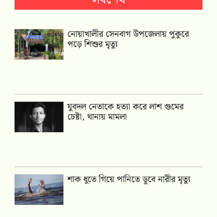
নোয়াখালীর সেনবাগ উপজেলায় পুকুরে
পড়ে শিশুর মৃত্যু
যুবদল নেতাকে হত্যা করে লাশ গুমের
চেষ্টা, থানায় মামলা
শাক ধুতে গিয়ে পানিতে ডুবে নারীর মৃত্যু